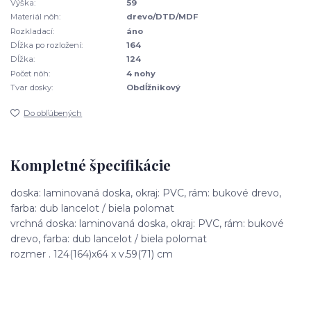
Výška:
59
Materiál nôh:
drevo/DTD/MDF
Rozkladací:
áno
Dĺžka po rozložení:
164
Dĺžka:
124
Počet nôh:
4 nohy
Tvar dosky:
Obdĺžnikový
Do obľúbených
Kompletné špecifikácie
doska: laminovaná doska, okraj: PVC, rám: bukové drevo,
farba: dub lancelot / biela polomat
vrchná doska: laminovaná doska, okraj: PVC, rám: bukové
drevo, farba: dub lancelot / biela polomat
rozmer . 124(164)x64 x v.59(71) cm