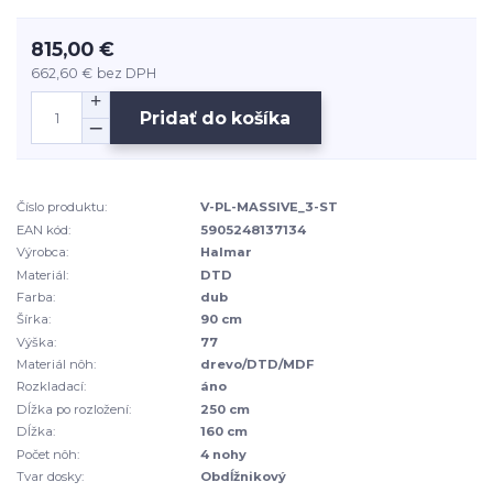
815,00 €
662,60 €
bez DPH
Pridať do košíka
Číslo produktu:
V-PL-MASSIVE_3-ST
EAN kód:
5905248137134
Výrobca:
Halmar
Materiál:
DTD
Farba:
dub
Šírka:
90 cm
Výška:
77
Materiál nôh:
drevo/DTD/MDF
Rozkladací:
áno
Dĺžka po rozložení:
250 cm
Dĺžka:
160 cm
Počet nôh:
4 nohy
Tvar dosky:
Obdĺžnikový