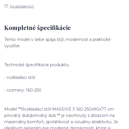
Do obľúbených
Kompletné špecifikácie
Tento model v sebe spája štýl, modernosť a praktické
využitie.
Technické špecifikácie produktu:
- rozkladací stôl
- rozmery: 160-250
Model **Rozkladací stôl MASSIVE 3 160-250x90x77 cm
prírodný dub/prírodný dub ** je navrhnutý s dôrazom na
maximálny komfort, spoľahlivosť a vizuálnu atraktivitu. Je
ideálnym riešením pre moderné domácnosti, ktoré si