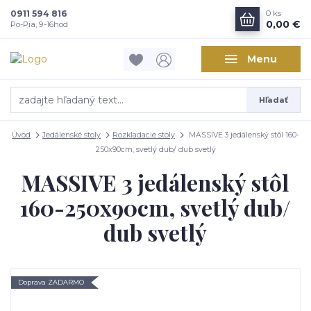
0911 594 816
0
ks
0,00 €
Po-Pia, 9-16hod
Menu
Hľadať
Úvod
Jedálenské stoly
Rozkladacie stoly
MASSIVE 3 jedálenský stôl 160-
250x90cm, svetlý dub/ dub svetlý
MASSIVE 3 jedálenský stôl
160-250x90cm, svetlý dub/
dub svetlý
Doprava ZADARMO