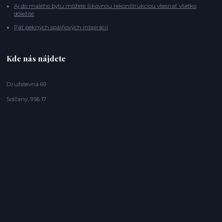
Aj do malého bytu môžete šikovnou rekonštrukciou vtesnať všetko
dôležité
Päť pekných spálňových inšpirácií
Kde nás nájdete
Družstevná 69
Solčany, 956 17