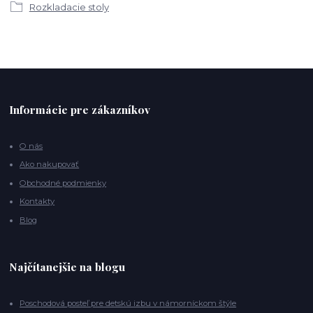
Rozkladacie stoly
Informácie pre zákazníkov
O nás
Ako nakupovať
Obchodné podmienky
Kontakty
Blog
Najčítanejšie na blogu
Poschodová posteľ pre detskú izbu v námorníckom štýle