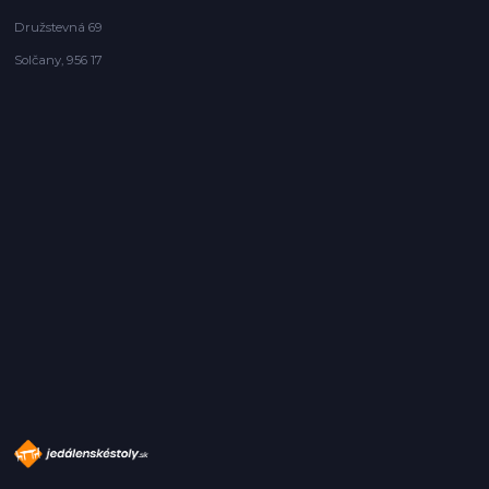
Družstevná 69
Solčany, 956 17