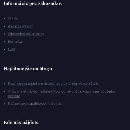
Informácie pre zákazníkov
O nás
Ako nakupovať
Obchodné podmienky
Kontakty
Blog
Najčítanejšie na blogu
Poschodová posteľ pre detskú izbu v námorníckom štýle
Aj do malého bytu môžete šikovnou rekonštrukciou vtesnať všetko
dôležité
Päť pekných spálňových inšpirácií
Kde nás nájdete