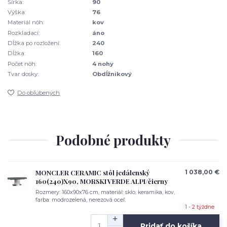
Šírka:
90
Výška:
76
Materiál nôh:
kov
Rozkladací:
áno
Dĺžka po rozložení:
240
Dĺžka:
160
Počet nôh:
4 nohy
Tvar dosky:
Obdĺžnikový
Do obľúbených
Podobné produkty
MONCLER CERAMIC stôl jedálenský
1 038,00 €
160(240)X90, MORSKI VERDE ALPI/čierny
Rozmery: 160x90x76 cm, materiál: sklo, keramika, kov,
farba: modrozelená, nerezová oceľ.
1 - 2 týždne
Pridať do košíka