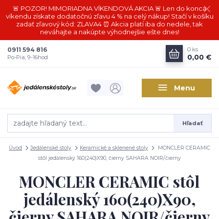
🚨 POZOR! MIMORIADNA VÍKENDOVÁ AKCIA 🚨 Len do konca
víkendu získate dodatočnú zľavu 4 % na celý nákup! Stačí v košíku
zadať zľavový kód: ZLAVA4 ⏰ Akcia platí iba do nedele, tak
neváhajte a nakúpte výhodnejšie ešte dnes!
0911 594 816
0
ks
0,00 €
Po-Pia, 9-16hod
Menu
Hľadať
Úvod
Jedálenské stoly
Keramické a sklenené stoly
MONCLER CERAMIC
stôl jedálenský 160(240)X90, čierny SAHARA NOIR/čierny
MONCLER CERAMIC stôl
jedálenský 160(240)X90,
čierny SAHARA NOIR/čierny