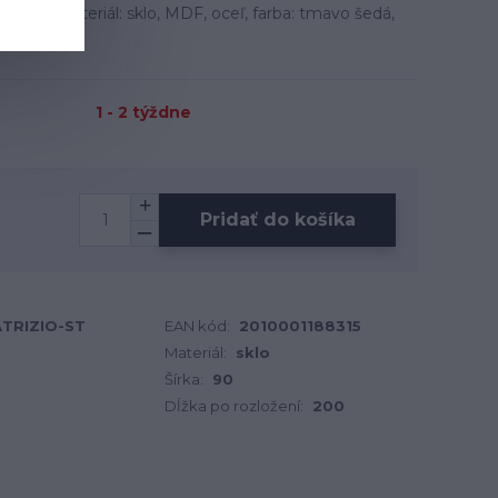
 cm, materiál: sklo, MDF, oceľ, farba: tmavo šedá,
1 - 2 týždne
Pridať do košíka
ATRIZIO-ST
EAN kód:
2010001188315
Materiál:
sklo
Šírka:
90
Dĺžka po rozložení:
200