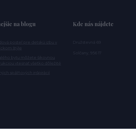
ejšie na blogu
Kde nás nájdete
ová posteľ pre detskú izbu v
Družstevná 69
ckom štýle
Solčany, 956 17
alého bytu môžete šikovnou
rukciou vtesnať všetko dôležité
ých spálňových inšpirácií