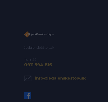
JedálenskéStoly.sk
Tomáš
0911 594 816
info@jedalenskestoly.sk