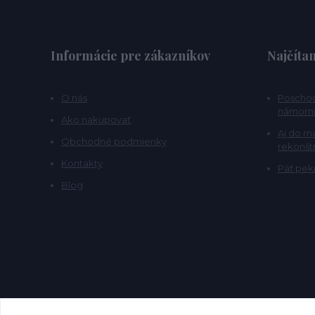
Informácie pre zákazníkov
Najčítan
O nás
Poschod
námorní
Ako nakupovať
Aj do m
Obchodné podmienky
rekonšt
Kontakty
Päť pekn
Blog