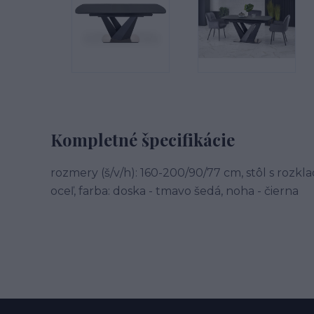
Kompletné špecifikácie
rozmery (š/v/h): 160-200/90/77 cm, stôl s rozkl
oceľ, farba: doska - tmavo šedá, noha - čierna