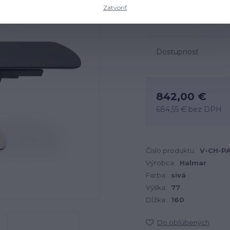
Rozmery: 160-200x90x77
Zatvoriť
čierna.
celý popis
Dostupnosť
842,00 €
684,55 €
bez DPH
Číslo produktu:
V-CH-P
Výrobca:
Halmar
Farba:
sivá
Výška:
77
Dĺžka:
160
Do obľúbených