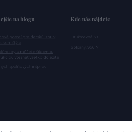
ejšie na blogu
Kde nás nájdete
ová posteľ pre detskú izbu v
Družstevná 69
ckom štýle
Solčany, 956 17
alého bytu môžete šikovnou
rukciou vtesnať všetko dôležité
ých spálňových inšpirácií