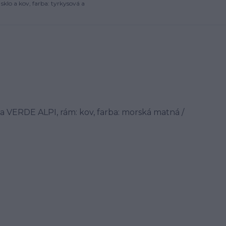
klo a kov, farba: tyrkysová a
ka VERDE ALPI, rám: kov, farba: morská matná /