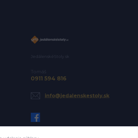
JedálenskéStoly.sk
Tomáš
0911 594 816
info@jedalenskestoly.sk