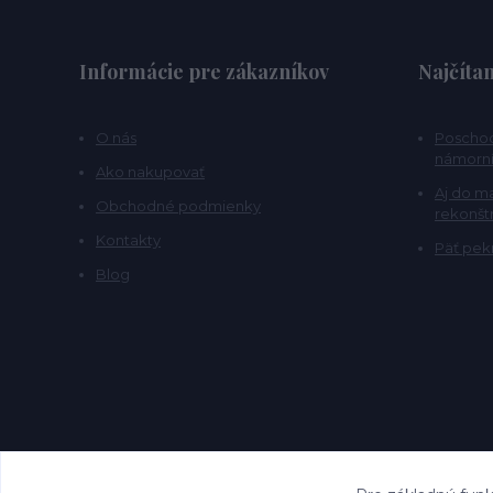
Informácie pre zákazníkov
Najčítan
O nás
Poschod
námorní
Ako nakupovať
Aj do m
Obchodné podmienky
rekonšt
Kontakty
Päť pekn
Blog