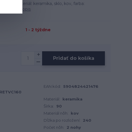
cm, materiál: keramika, sklo, kov, farba:
erna.
celý popis
1 - 2 týždne
Pridať do košíka
EAN kód:
5904824421476
RETVC160
Materiál:
keramika
Šírka:
90
Materiál nôh:
kov
Dĺžka po rozložení:
240
Počet nôh:
2 nohy