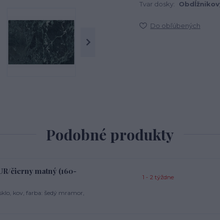
Tvar dosky:
Obdĺžnikov
Do obľúbených
Podobné produkty
/čierny matný (160-
1 - 2 týždne
klo, kov, farba: šedý mramor,