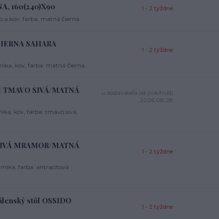
A, 160(240)X90
1 - 2 týždne
 a kov, farba: matná čierna.
 ČIERNA SAHARA
1 - 2 týždne
ika, kov, farba: matná čierna.
ôl TMAVO SIVÁ/MATNÁ
u dodávateľa od (rok/m/d)
2026.08.28
ka, kov, farba: tmavo sivá,
l SIVÁ MRAMOR/MATNÁ
1 - 2 týždne
mika, farba: antracitová
enský stôl OSSIDO
1 - 2 týždne