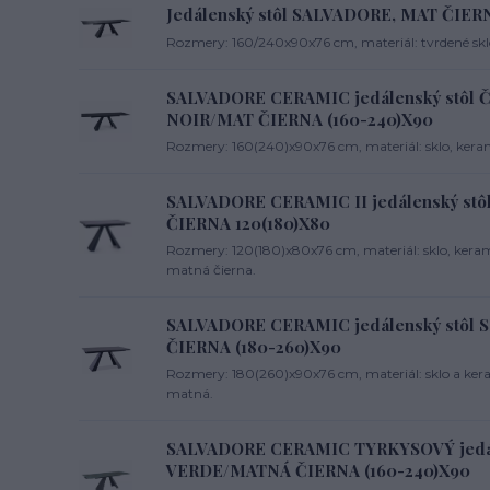
Jedálenský stôl SALVADORE, MAT ČIERN
Rozmery: 160/240x90x76 cm, materiál: tvrdené sklo
SALVADORE CERAMIC jedálenský stôl
NOIR/MAT ČIERNA (160-240)X90
Rozmery: 160(240)x90x76 cm, materiál: sklo, keram
SALVADORE CERAMIC II jedálenský st
ČIERNA 120(180)X80
Rozmery: 120(180)x80x76 cm, materiál: sklo, kerami
matná čierna.
SALVADORE CERAMIC jedálenský stô
ČIERNA (180-260)X90
Rozmery: 180(260)x90x76 cm, materiál: sklo a kera
matná.
SALVADORE CERAMIC TYRKYSOVÝ jedál
VERDE/MATNÁ ČIERNA (160-240)X90