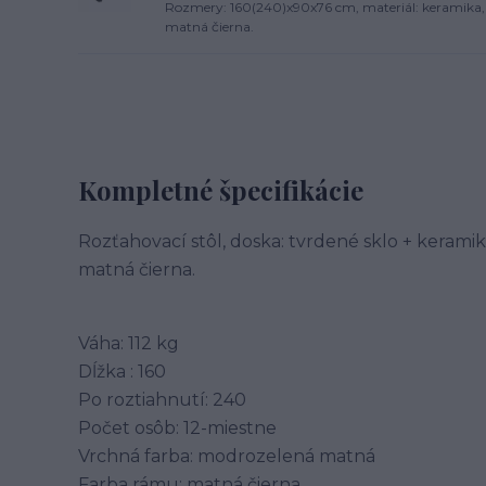
Rozmery: 160(240)x90x76 cm, materiál: keramika, s
matná čierna.
Kompletné špecifikácie
Rozťahovací stôl, doska: tvrdené sklo + kerami
matná čierna.
Váha: 112 kg
Dĺžka : 160
Po roztiahnutí: 240
Počet osôb: 12-miestne
Vrchná farba: modrozelená matná
Farba rámu: matná čierna