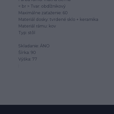
< br > Tvar: obdĺžnikový
Maximálne zaťaženie: 60
Materiál dosky: tvrdené sklo + keramika
Materiál rámu: kov
Typ: stôl
Skladanie: ÁNO
Šírka: 90
Výška: 77
: