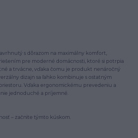
 navrhnutý s dôrazom na maximálny komfort,
m riešením pre moderné domácnosti, ktoré si potrpia
alitné a trvácne, vďaka čomu je produkt nenáročný
erzálny dizajn sa ľahko kombinuje s ostatným
ní priestoru. Vďaka ergonomickému prevedeniu a
nie jednoduché a príjemné.
bnosť – začnite týmto kúskom.