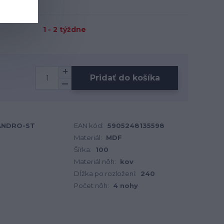
1 - 2 týždne
Pridať do košíka
ANDRO-ST
EAN kód:
5905248135598
Materiál:
MDF
Šírka:
100
Materiál nôh:
kov
Dĺžka po rozložení:
240
Počet nôh:
4 nohy