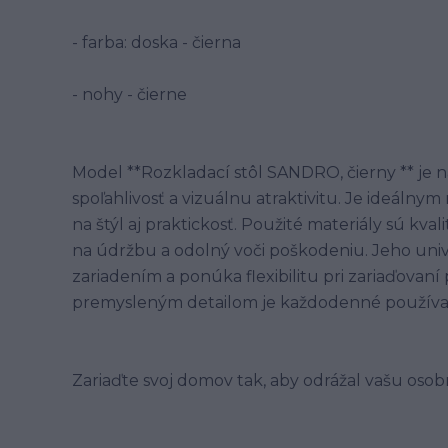
- farba: doska - čierna
- nohy - čierne
Model **Rozkladací stôl SANDRO, čierny ** je
spoľahlivosť a vizuálnu atraktivitu. Je ideálny
na štýl aj praktickosť. Použité materiály sú kv
na údržbu a odolný voči poškodeniu. Jeho univ
zariadením a ponúka flexibilitu pri zariaďova
premysleným detailom je každodenné používa
Zariaďte svoj domov tak, aby odrážal vašu oso