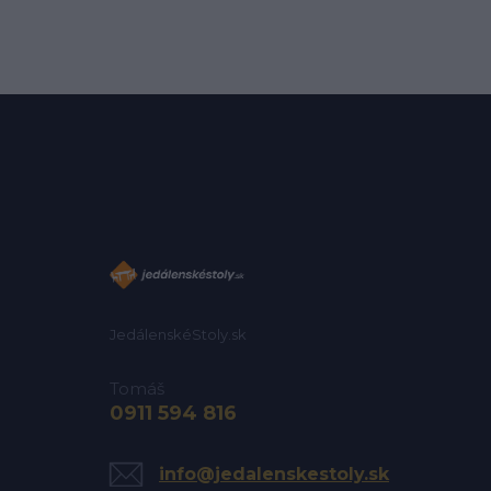
JedálenskéStoly.sk
Tomáš
0911 594 816
info@jedalenskestoly.sk