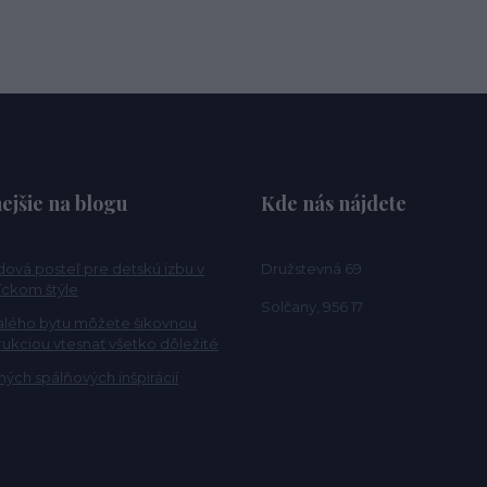
ejšie na blogu
Kde nás nájdete
ová posteľ pre detskú izbu v
Družstevná 69
ckom štýle
Solčany, 956 17
alého bytu môžete šikovnou
rukciou vtesnať všetko dôležité
ých spálňových inšpirácií