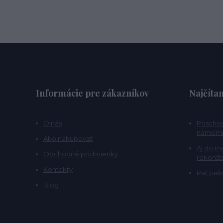
Informácie pre zákazníkov
Najčítan
O nás
Poschod
námorní
Ako nakupovať
Aj do m
Obchodné podmienky
rekonšt
Kontakty
Päť pekn
Blog