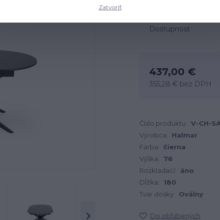
Zatvoriť
Dostupnosť
437,00 €
355,28 €
bez DPH
Číslo produktu:
V-CH-S
Výrobca:
Halmar
Farba:
čierna
Výška:
76
Rozkladací:
áno
Dĺžka:
180
Tvar dosky:
Oválny
Do obľúbených