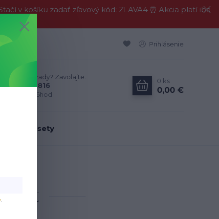
í v košíku zadať zľavový kód: ZLAVA4 ⏰ Akcia platí iba
Prihlásenie
Neviete si rady? Zavolajte.
0
ks
0911 594 816
0,00 €
Po-Pia, 9-16hod
dálenské sety
craft
craft
v
.