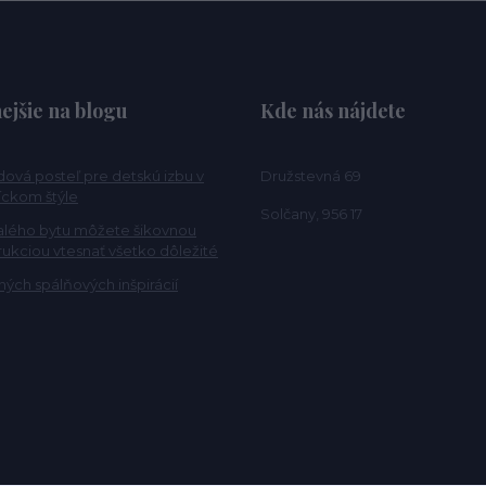
ejšie na blogu
Kde nás nájdete
ová posteľ pre detskú izbu v
Družstevná 69
ckom štýle
Solčany, 956 17
alého bytu môžete šikovnou
rukciou vtesnať všetko dôležité
ých spálňových inšpirácií