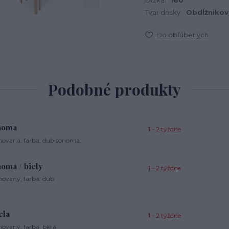
Dĺžka:
160
Tvar dosky:
Obdĺžnikov
Do obľúbených
Podobné produkty
onoma
1 - 2 týždne
ovaná, farba: dub sonoma.
oma / biely
1 - 2 týždne
ovaný, farba: dub
ela
1 - 2 týždne
vaný, farba: biela.