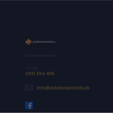
JedálenskéStoly.sk
Tomáš
0911 594 816
info@jedalenskestoly.sk