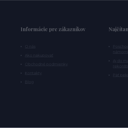
Informácie pre zákazníkov
Najčítan
O nás
Poschod
námorní
Ako nakupovať
Aj do m
Obchodné podmienky
rekonšt
Kontakty
Päť pekn
Blog