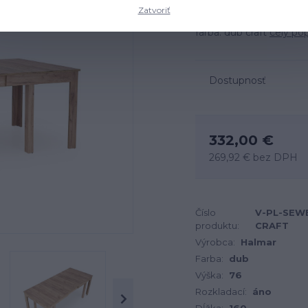
Zatvoriť
Rozmery: 160-300x90x7
farba: dub craft
celý pop
Dostupnosť
332,00 €
269,92 €
bez DPH
Číslo
V-PL-SEW
produktu:
CRAFT
Výrobca:
Halmar
Farba:
dub
Výška:
76
Rozkladací:
áno