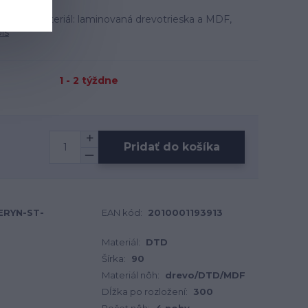
6 cm, materiál: laminovaná drevotrieska a MDF,
is
1 - 2 týždne
Pridať do košíka
ERYN-ST-
EAN kód:
2010001193913
Materiál:
DTD
Šírka:
90
Materiál nôh:
drevo/DTD/MDF
Dĺžka po rozložení:
300