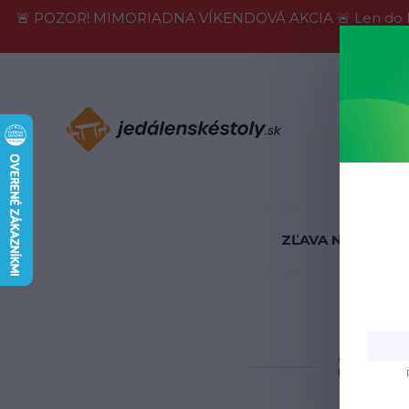
🚨 POZOR! MIMORIADNA VÍKENDOVÁ AKCIA 🚨 Len do konca 
Informácie
ZĽAVA NA SKLADE
Úvo
SEWE