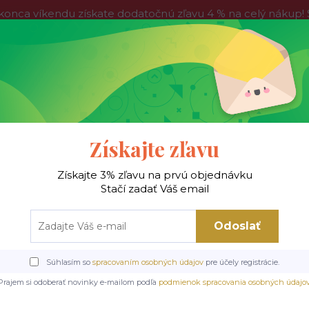
víkendu získate dodatočnú zľavu 4 % na celý nákup! Stač
do nedele, tak neváhajte a nakúpte výhodnejšie ešte dnes!
Kontakty
Blog
Hľadať
Získajte zľavu
Získajte 3% zľavu na prvú objednávku
 !
Jedálenské stoly
Jedálenské stoličky
Je
Stačí zadať Váš email
Odoslať
d
Jedálenské stoly
Drevené/MDF stoly
SEWERYN 160/300 cm stôl dub 
Súhlasím so
spracovaním osobných údajov
pre účely registrácie.
RYN 160/300 cm stôl dub 
Prajem si odoberať novinky e-mailom podľa
podmienok spracovania osobných údajo