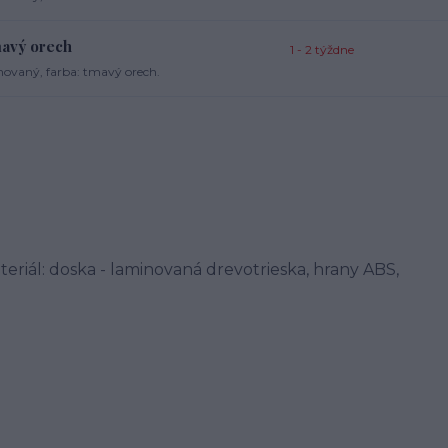
avý orech
1 - 2 týždne
ovaný, farba: tmavý orech.
eriál: doska - laminovaná drevotrieska, hrany ABS,