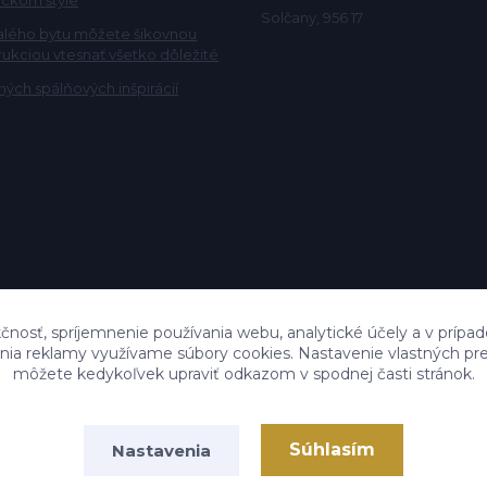
Solčany, 956 17
alého bytu môžete šikovnou
rukciou vtesnať všetko dôležité
ých spálňových inšpirácií
čnosť, spríjemnenie používania webu, analytické účely a v prípad
lenia reklamy využívame súbory cookies. Nastavenie vlastných pre
môžete kedykoľvek upraviť odkazom v spodnej časti stránok.
Súhlasím
Nastavenia
Vytvorené na
Eshop-rychlo.sk