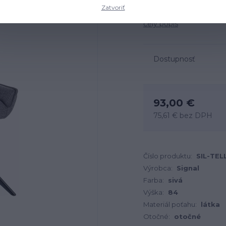
Zatvoriť
Rozmery: 54x46x84 cm, m
celý popis
Dostupnosť
93,00 €
75,61 €
bez DPH
Číslo produktu:
SIL-TE
Výrobca:
Signal
Farba:
sivá
Výška:
84
Materiál poťahu:
látka
Otočné:
otočné