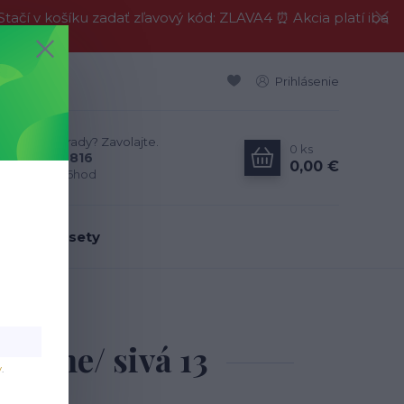
í v košíku zadať zľavový kód: ZLAVA4 ⏰ Akcia platí iba
Prihlásenie
Neviete si rady? Zavolajte.
0
ks
0911 594 816
0,00 €
Po-Pia, 9-16hod
dálenské sety
erne/ sivá 13
ierne/ sivá 13
v
.