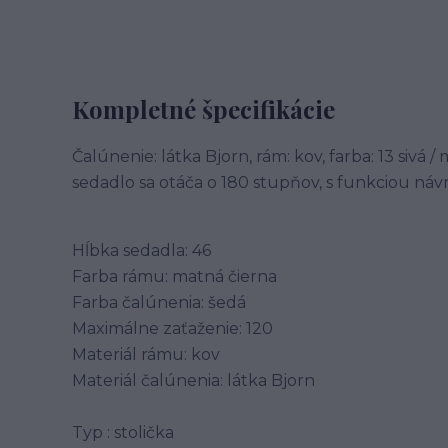
Kompletné špecifikácie
Čalúnenie: látka Bjorn, rám: kov, farba: 13 sivá
sedadlo sa otáča o 180 stupňov, s funkciou náv
Hĺbka sedadla: 46
Farba rámu: matná čierna
Farba čalúnenia: šedá
Maximálne zaťaženie: 120
Materiál rámu: kov
Materiál čalúnenia: látka Bjorn
Typ : stolička