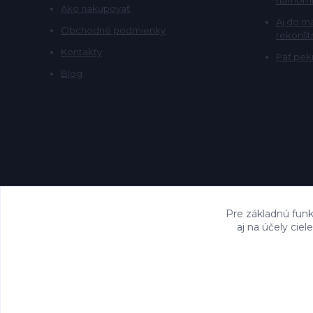
Ako nakupovať
Aj do m
Obchodné podmienky
rekonšt
Kontakty
Päť pekn
Blog
Pre základnú funk
aj na účely cie