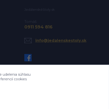
JedálenskéStoly.sk
Tomáš
0911 594 816
info@jedalenskestoly.sk
e udelenia súhlasu
ferencií cookies