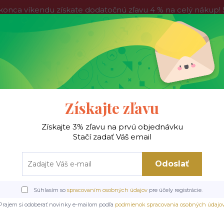
víkendu získate dodatočnú zľavu 4 % na celý nákup! Stač
do nedele, tak neváhajte a nakúpte výhodnejšie ešte dnes!
Kontakty
Blog
Hľadať
Získajte zľavu
Získajte 3% zľavu na prvú objednávku
 !
Jedálenské stoly
Jedálenské stoličky
Je
Stačí zadať Váš email
Odoslať
lenské stoličky
Kovové stoličky
TELLO BJORN stolička jedálenská, nohy či
Súhlasím so
spracovaním osobných údajov
pre účely registrácie.
tolička jedálenská, nohy č
Prajem si odoberať novinky e-mailom podľa
podmienok spracovania osobných údajo