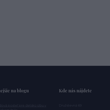
ejšie na blogu
Kde nás nájdete
ová posteľ pre detskú izbu v
Družstevná 69
ckom štýle