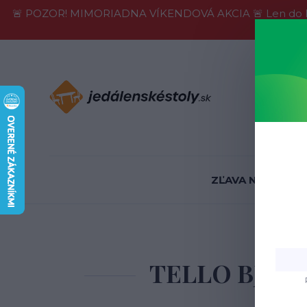
🚨 POZOR! MIMORIADNA VÍKENDOVÁ AKCIA 🚨 Len do konca 
Informácie
ZĽAVA NA SKLADE
Úvod
Jedá
TELLO BJORN s