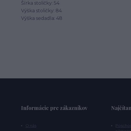
Šírka stoličky: 54
Výška stoličky: 84
Výška sedadla: 48
Informácie pre zákazníkov
Najčítan
O nás
Poschod
námorní