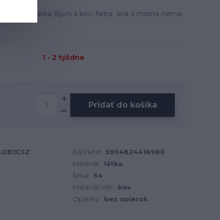
ateriál: látka Bjorn a kov, farba: sivá a matná čierna.
1 - 2 týždne
Pridať do košíka
LLOBJCSZ
EAN kód:
5904824416960
Materiál:
látka
Šírka:
54
Materiál nôh:
kov
Opierky:
bez opierok