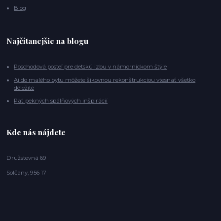
Blog
Najčítanejšie na blogu
Poschodová posteľ pre detskú izbu v námorníckom štýle
Aj do malého bytu môžete šikovnou rekonštrukciou vtesnať všetko
dôležité
Päť pekných spálňových inšpirácií
Kde nás nájdete
Družstevná 69
Solčany, 956 17