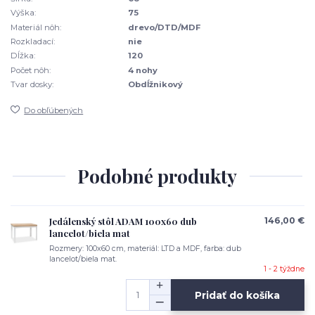
Výška:
75
Materiál nôh:
drevo/DTD/MDF
Rozkladací:
nie
Dĺžka:
120
Počet nôh:
4 nohy
Tvar dosky:
Obdĺžnikový
Do obľúbených
Podobné produkty
Jedálenský stôl ADAM 100x60 dub
146,00 €
lancelot/biela mat
Rozmery: 100x60 cm, materiál: LTD a MDF, farba: dub
lancelot/biela mat.
1 - 2 týždne
Pridať do košíka