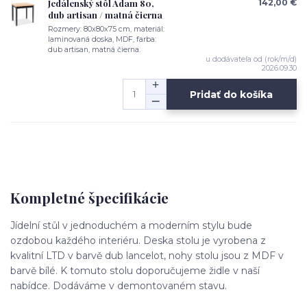
Jedálenský stôl Adam 80,
142,00 €
dub artisan / matná čierna
Rozmery: 80x80x75 cm, materiál:
laminovaná doska, MDF, farba:
dub artisan, matná čierna.
u dodávateľa od (rok/m/d)
2026.09.30
Pridať do košíka
Kompletné špecifikácie
Jídelní stůl v jednoduchém a moderním stylu bude
ozdobou každého interiéru. Deska stolu je vyrobena z
kvalitní LTD v barvě dub lancelot, nohy stolu jsou z MDF v
barvě bílé. K tomuto stolu doporučujeme židle v naší
nabídce. Dodáváme v demontovaném stavu.