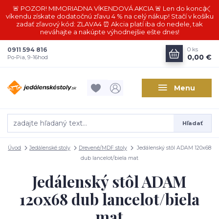
🚨 POZOR! MIMORIADNA VÍKENDOVÁ AKCIA 🚨 Len do konca
víkendu získate dodatočnú zľavu 4 % na celý nákup! Stačí v košíku
zadať zľavový kód: ZLAVA4 ⏰ Akcia platí iba do nedele, tak
neváhajte a nakúpte výhodnejšie ešte dnes!
0911 594 816
0
ks
0,00 €
Po-Pia, 9-16hod
Menu
Hľadať
Úvod
Jedálenské stoly
Drevené/MDF stoly
Jedálenský stôl ADAM 120x68
dub lancelot/biela mat
Jedálenský stôl ADAM
120x68 dub lancelot/biela
mat