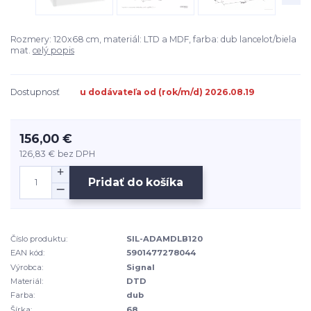
Rozmery: 120x68 cm, materiál: LTD a MDF, farba: dub lancelot/biela
mat.
celý popis
Dostupnosť
u dodávateľa od (rok/m/d) 2026.08.19
156,00 €
126,83 €
bez DPH
Pridať do košíka
Číslo produktu:
SIL-ADAMDLB120
EAN kód:
5901477278044
Výrobca:
Signal
Materiál:
DTD
Farba:
dub
Šírka:
68