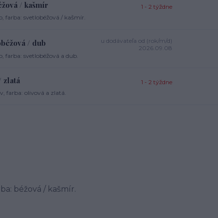
éžová / kašmír
1 - 2 týždne
 farba: svetlobéžová / kašmír.
u dodávateľa od (rok/m/d)
obéžová / dub
2026.09.08
, farba: svetlobéžová a dub.
 zlatá
1 - 2 týždne
 farba: olivová a zlatá.
rba: béžová / kašmír.