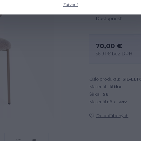
Zatvoriť
Dostupnosť
70,00 €
56,91 €
bez DPH
Číslo produktu:
SIL-EL
Materiál:
látka
Šírka:
56
Materiál nôh:
kov
Do obľúbených