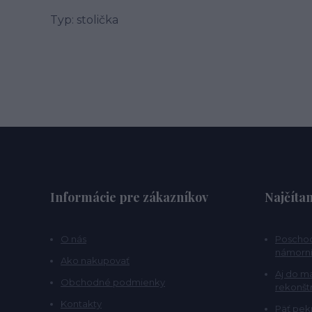
Typ: stolička
Informácie pre zákazníkov
Najčítan
O nás
Poschod
námorní
Ako nakupovať
Aj do m
Obchodné podmienky
rekonšt
Kontakty
Päť pekn