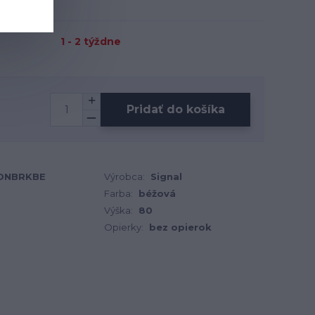
1 - 2 týždne
Pridať do košíka
TONBRKBE
Výrobca:
Signal
Farba:
béžová
Výška:
80
Opierky:
bez opierok