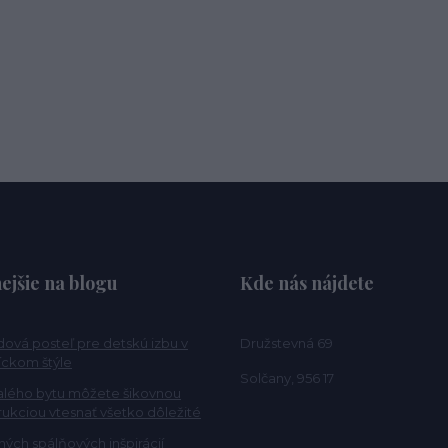
ejšie na blogu
Kde nás nájdete
ová posteľ pre detskú izbu v
Družstevná 69
ckom štýle
Solčany, 956 17
alého bytu môžete šikovnou
rukciou vtesnať všetko dôležité
ých spálňových inšpirácií