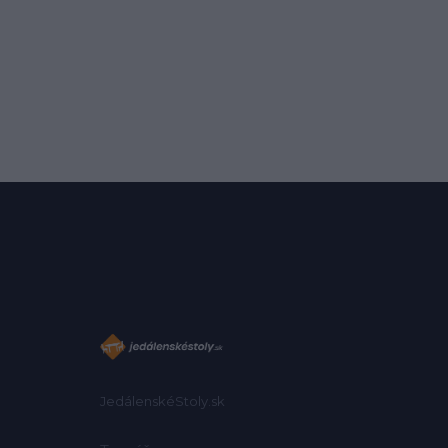
JedálenskéStoly.sk