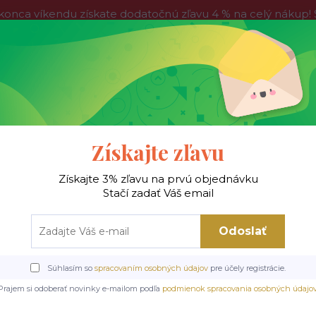
víkendu získate dodatočnú zľavu 4 % na celý nákup! Stač
do nedele, tak neváhajte a nakúpte výhodnejšie ešte dnes!
Kontakty
Blog
Hľadať
Získajte zľavu
Získajte 3% zľavu na prvú objednávku
 !
Jedálenské stoly
Jedálenské stoličky
Je
Stačí zadať Váš email
Odoslať
lenské stoličky
Kovové stoličky
Jedálenská stolička Elton Brego, svetlobé
Súhlasím so
spracovaním osobných údajov
pre účely registrácie.
olička Elton Brego, svetlob
Prajem si odoberať novinky e-mailom podľa
podmienok spracovania osobných údajo