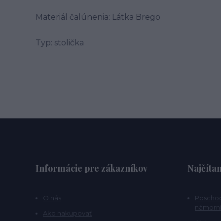
Materiál čalúnenia: Látka Brego
Typ: stolička
Informácie pre zákazníkov
Najčítan
O nás
Poschod
námorní
Ako nakupovať