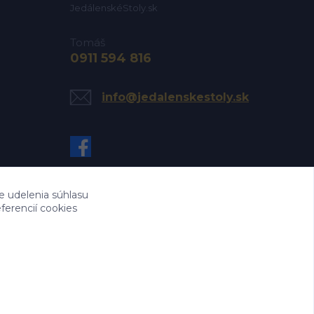
JedálenskéStoly.sk
Tomáš
0911 594 816
info@jedalenskestoly.sk
e udelenia súhlasu
ferencií cookies