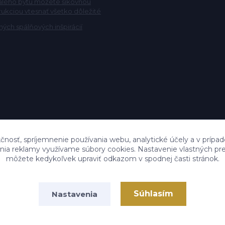
alého bytu môžete šikovnou
rukciou vtesnať všetko dôležité
ých spálňových inšpirácií
čnosť, spríjemnenie používania webu, analytické účely a v prípad
lenia reklamy využívame súbory cookies. Nastavenie vlastných pre
môžete kedykoľvek upraviť odkazom v spodnej časti stránok.
Súhlasím
Nastavenia
Vytvorené na
Eshop-rychlo.sk