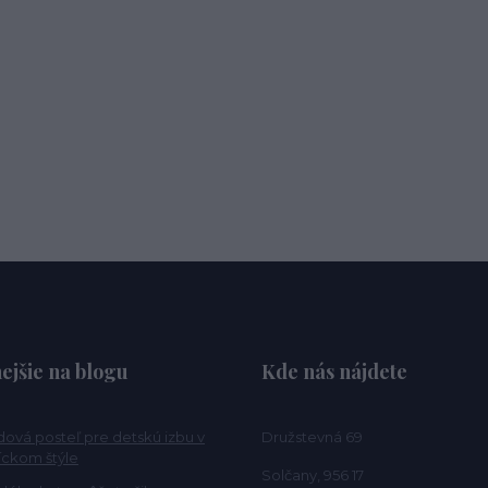
ejšie na blogu
Kde nás nájdete
ová posteľ pre detskú izbu v
Družstevná 69
ckom štýle
Solčany, 956 17