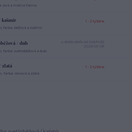
: sivá a matná čierna.
/ kašmír
1 - 2 týždne
, farba: béžová a kašmír.
u dodávateľa od (rok/m/d)
obéžová / dub
2026.09.08
, farba: svetlobéžová a dub.
 zlatá
1 - 2 týždne
 farba: olivová a zlatá.
rba: svetlobéžová / kašmír.