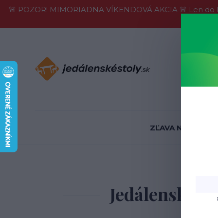
🚨 POZOR! MIMORIADNA VÍKENDOVÁ AKCIA 🚨 Len do konca 
Informácie
ZĽAVA NA SKLADE
Úvod
Jedá
Jedálenská st