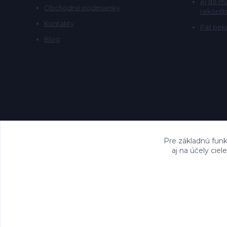
Aj do m
Obchodné podmienky
rekonšt
Kontakty
Päť pekn
Blog
Pre základnú funk
aj na účely cie