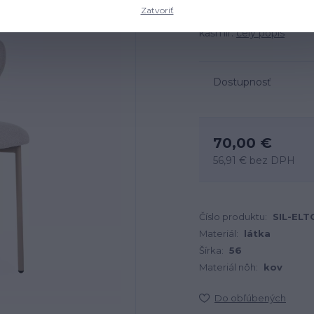
Zatvoriť
Rozmery: 56x46x80 cm, m
kašmír.
celý popis
Dostupnosť
70,00 €
56,91 €
bez DPH
Číslo produktu:
SIL-EL
Materiál:
látka
Šírka:
56
Materiál nôh:
kov
Do obľúbených