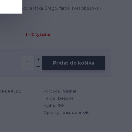
ateriál: kov a látka Brego, farba: svetlobéžová /
1 - 2 týždne
Pridať do košíka
TONBRKJBE
Výrobca:
Signal
Farba:
béžová
Výška:
80
Opierky:
bez opierok