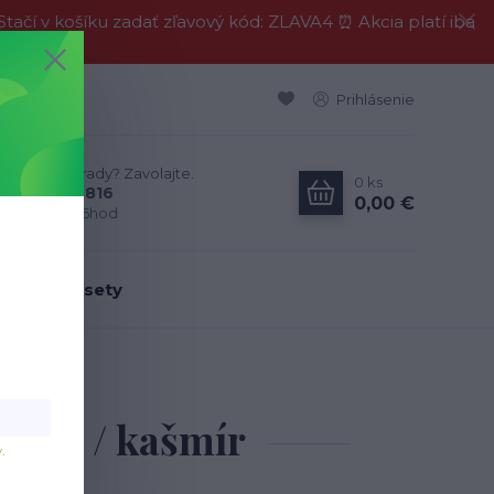
í v košíku zadať zľavový kód: ZLAVA4 ⏰ Akcia platí iba
Prihlásenie
Neviete si rady? Zavolajte.
0
ks
0911 594 816
0,00 €
Po-Pia, 9-16hod
dálenské sety
žová / kašmír
éžová / kašmír
v
.