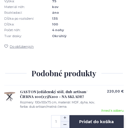
Výška:
75
Materiál nôh:
kov
Rozkladací:
áno
Dĺžka po rozložení:
135
Dĺžka:
100
Počet nôh:
4 nohy
Tvar dosky:
Okrúhlý
Do obľúbených
Podobné produkty
GASTON jedálenský stôl, dub artisan/
220,00 €
ČIERNA 100(135)X100 - NA SKLADE!
Rozmery: 100x100x75 cm, materiál: MDF, dyha, kov,
farba: dub artisan/matná čierna.
Ihneď k odberu
Pridať do košíka