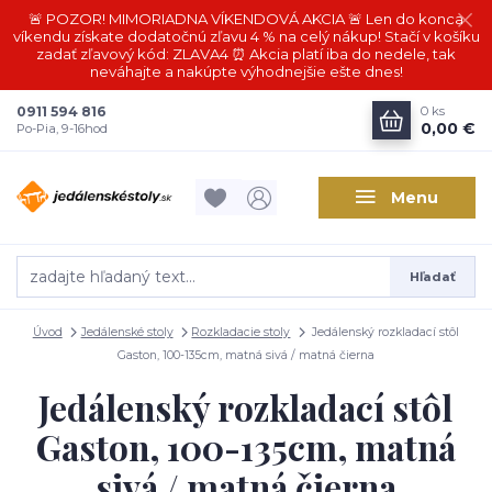
🚨 POZOR! MIMORIADNA VÍKENDOVÁ AKCIA 🚨 Len do konca
víkendu získate dodatočnú zľavu 4 % na celý nákup! Stačí v košíku
zadať zľavový kód: ZLAVA4 ⏰ Akcia platí iba do nedele, tak
neváhajte a nakúpte výhodnejšie ešte dnes!
0911 594 816
0
ks
0,00 €
Po-Pia, 9-16hod
Menu
Hľadať
Úvod
Jedálenské stoly
Rozkladacie stoly
Jedálenský rozkladací stôl
Gaston, 100-135cm, matná sivá / matná čierna
Jedálenský rozkladací stôl
Gaston, 100-135cm, matná
sivá / matná čierna