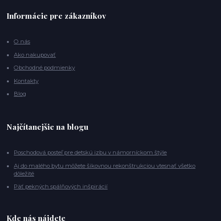
Informácie pre zákazníkov
O nás
Ako nakupovať
Obchodné podmienky
Kontakty
Blog
Najčítanejšie na blogu
Poschodová posteľ pre detskú izbu v námorníckom štýle
Aj do malého bytu môžete šikovnou rekonštrukciou vtesnať všetko
dôležité
Päť pekných spálňových inšpirácií
Kde nás nájdete