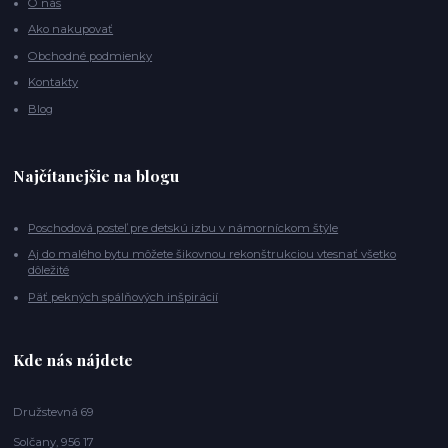
O nás
Ako nakupovať
Obchodné podmienky
Kontakty
Blog
Najčítanejšie na blogu
Poschodová posteľ pre detskú izbu v námorníckom štýle
Aj do malého bytu môžete šikovnou rekonštrukciou vtesnať všetko
dôležité
Päť pekných spálňových inšpirácií
Kde nás nájdete
Družstevná 69
Solčany, 956 17