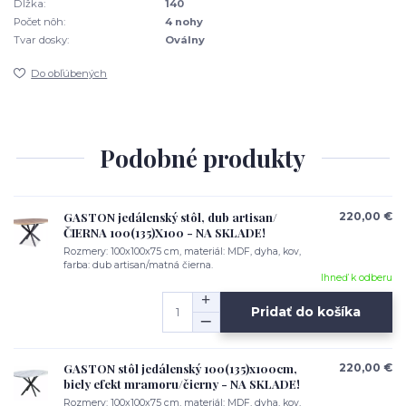
Dĺžka:
140
Počet nôh:
4 nohy
Tvar dosky:
Oválny
Do obľúbených
Podobné produkty
GASTON jedálenský stôl, dub artisan/
220,00 €
ČIERNA 100(135)X100 - NA SKLADE!
Rozmery: 100x100x75 cm, materiál: MDF, dyha, kov,
farba: dub artisan/matná čierna.
Ihneď k odberu
Pridať do košíka
GASTON stôl jedálenský 100(135)x100cm,
220,00 €
biely efekt mramoru/čierny - NA SKLADE!
Rozmery: 100x100x75 cm, materiál: MDF, dyha, kov,