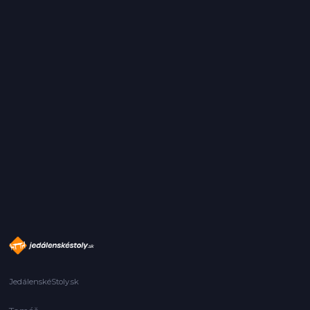
JedálenskéStoly.sk