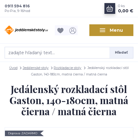
0911 594 816
0
ks
0,00 €
Po-Pia, 9-16hod
Menu
Hľadať
Úvod
Jedálenské stoly
Rozkladacie stoly
Jedálenský rozkladací stôl
Gaston, 140-180cm, matná čierna / matná čierna
Jedálenský rozkladací stôl
Gaston, 140-180cm, matná
čierna / matná čierna
Doprava ZADARMO