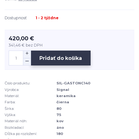
Dostupnosť
1 - 2 týždne
420,00 €
341,46 €
bez DPH
Pridať do košíka
Číslo produktu:
SIL-GASTONC140
Výrobca:
Signal
Materiál:
keramika
Farba:
čierna
Šírka:
80
Výška:
75
Materiál nôh:
kov
Rozkladací:
áno
Dĺžka po rozložení:
180