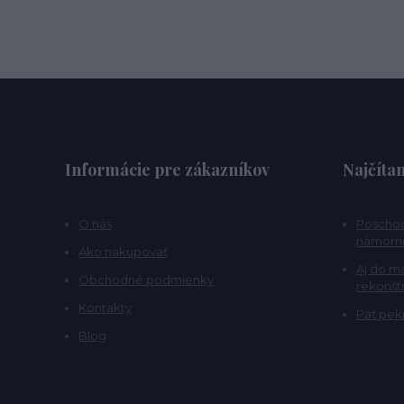
Informácie pre zákazníkov
Najčítan
O nás
Poschod
námorní
Ako nakupovať
Aj do m
Obchodné podmienky
rekonšt
Kontakty
Päť pekn
Blog