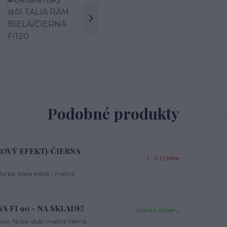
Podobné produkty
OROVÝ EFEKT)/ČIERNA
1 - 2 týždne
rba: biela lesklá / matná
NA FI 90 - NA SKLADE!
Ihneď k odberu
ov, farba: dub, matná čierna.