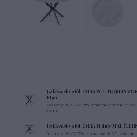
Jedálenský stôl TALIA WHITE (MRAM
FI90
Rozmery: 90x90x75 cm, materiál: keramika a kov, fa
čierna.
Jedálenský stôl TALIA II dub/MAT ČIER
Rozmery: 90x90x76 cm, materiál: MDF, melamín, k