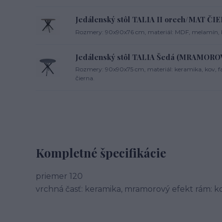
Jedálenský stôl TALIA II orech/MAT ČI
Rozmery: 90x90x76 cm, materiál: MDF, melamín, ko
Jedálenský stôl TALIA Šedá (MRAMOR
Rozmery: 90x90x75 cm, materiál: keramika, kov, 
čierna.
Kompletné špecifikácie
priemer 120
vrchná časť: keramika, mramorový efekt rám: kov