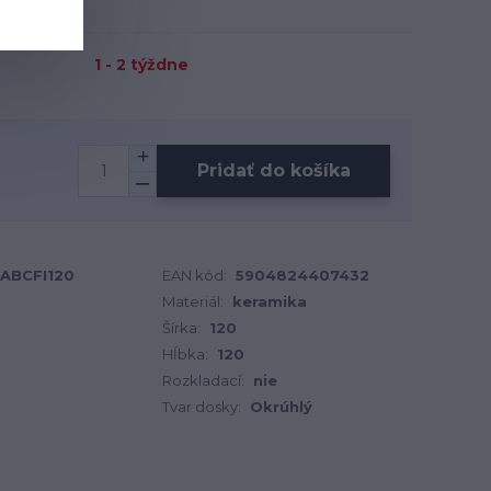
1 - 2 týždne
Pridať do košíka
IABCFI120
EAN kód:
5904824407432
Materiál:
keramika
Šírka:
120
Hĺbka:
120
Rozkladací:
nie
Tvar dosky:
Okrúhlý