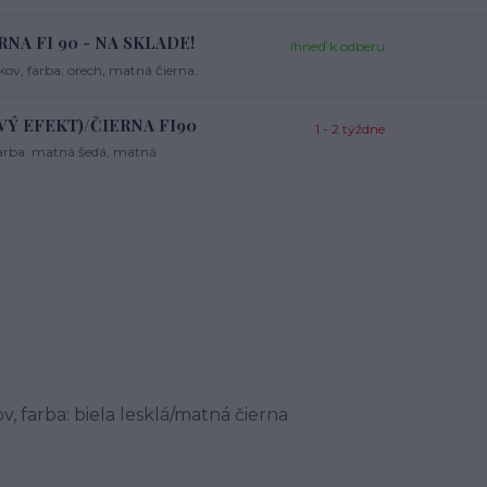
ERNA FI 90 - NA SKLADE!
Ihneď k odberu
v, farba: orech, matná čierna.
OVÝ EFEKT)/ČIERNA FI90
1 - 2 týždne
farba: matná šedá, matná
, farba: biela lesklá/matná čierna