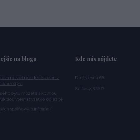
ejšie na blogu
Kde nás nájdete
ová posteľ pre detskú izbu v
Družstevná 69
ckom štýle
Solčany, 956 17
alého bytu môžete šikovnou
rukciou vtesnať všetko dôležité
ých spálňových inšpirácií