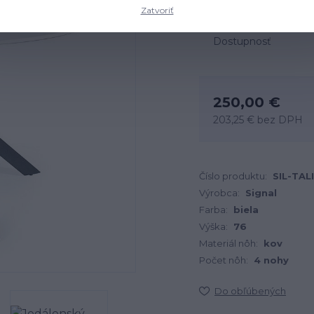
Zatvoriť
Dostupnosť
250,00 €
203,25 €
bez DPH
Číslo produktu:
SIL-TAL
Výrobca:
Signal
Farba:
biela
Výška:
76
Materiál nôh:
kov
Počet nôh:
4 nohy
Do obľúbených