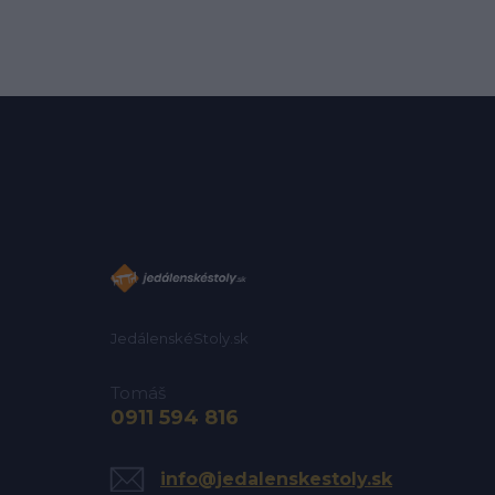
JedálenskéStoly.sk
Tomáš
0911 594 816
info@jedalenskestoly.sk