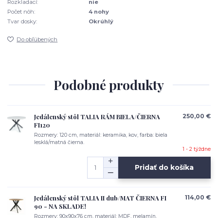
Rozkladací:
nie
Počet nôh:
4 nohy
Tvar dosky:
Okrúhlý
Do obľúbených
Podobné produkty
Jedálenský stôl TALIA RÁM BIELA/ČIERNA
250,00 €
FI120
Rozmery: 120 cm, materiál: keramika, kov, farba: biela
lesklá/matná čierna.
1 - 2 týždne
Pridať do košíka
Jedálenský stôl TALIA II dub/MAT ČIERNA FI
114,00 €
90 - NA SKLADE!
Rozmery: 90x90x76 cm, materiál: MDF, melamín,