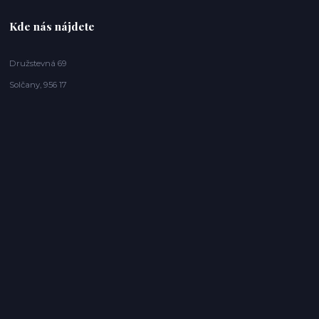
Kde nás nájdete
Družstevná 69
Solčany, 956 17