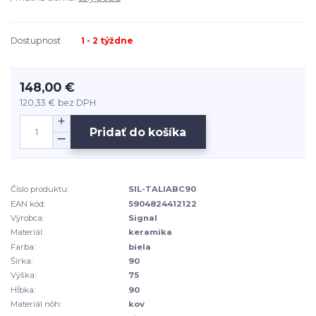
Dostupnosť
1 - 2 týždne
148,00 €
120,33 €
bez DPH
Pridať do košíka
Číslo produktu:
SIL-TALIABC90
EAN kód:
5904824412122
Výrobca:
Signal
Materiál:
keramika
Farba:
biela
Šírka:
90
Výška:
75
Hĺbka:
90
Materiál nôh:
kov