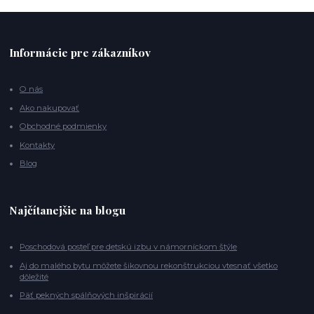
Informácie pre zákazníkov
O nás
Ako nakupovať
Obchodné podmienky
Kontakty
Blog
Najčítanejšie na blogu
Poschodová posteľ pre detskú izbu v námorníckom štýle
Aj do malého bytu môžete šikovnou rekonštrukciou vtesnať všetko
dôležité
Päť pekných spálňových inšpirácií