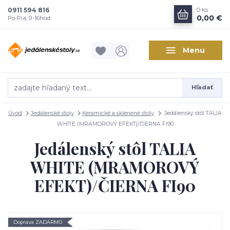
0911 594 816
0
ks
0,00 €
Po-Pia, 9-16hod
Menu
Hľadať
Úvod
Jedálenské stoly
Keramické a sklenené stoly
Jedálenský stôl TALIA
WHITE (MRAMOROVÝ EFEKT)/ČIERNA FI90
Jedálenský stôl TALIA
WHITE (MRAMOROVÝ
EFEKT)/ČIERNA FI90
Doprava ZADARMO