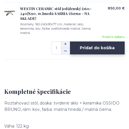
WESTIN CERAMIC stôl jedálenský (160-
850,00 €
240)X90, sv.hnedá SABBIA/čierna - NA
SKLADE!
Rozmery: 160-240x90x77 cm, materiál: sklo,
keramika, kov, farba: svetlohnedá matná, čierna
matná.
Ihneď k odberu
Pridať do košíka
Kompletné špecifikácie
Rozťahovací stôl, doska: tvrdené sklo + keramika OSSIDO
BRUNO, rám: kov, farba: matná hnedá / matná čierna.
Váha: 122 kg