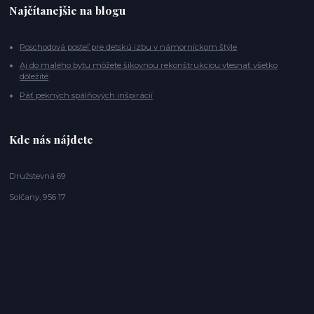
Najčítanejšie na blogu
Poschodová posteľ pre detskú izbu v námorníckom štýle
Aj do malého bytu môžete šikovnou rekonštrukciou vtesnať všetko
dôležité
Päť pekných spálňových inšpirácií
Kde nás nájdete
Družstevná 69
Solčany, 956 17