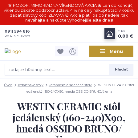
🚨 POZOR! MIMORIADNA VÍKENDOVÁ AKCIA 🚨 Len do konca
víkendu získate dodatočnú zľavu 4 % na celý nákup! Stačí v košíku
zadať zľavový kód: ZLAVA4 ⏰ Akcia platí iba do nedele, tak
neváhajte a nakúpte výhodnejšie ešte dnes!
0911 594 816
0
ks
0,00 €
Po-Pia, 9-16hod
Menu
Hľadať
Úvod
Jedálenské stoly
Keramické a sklenené stoly
WESTIN CERAMIC stôl
jedálenský (160-240)X90, hnedá OSSIDO BRUNO/čierna
WESTIN CERAMIC stôl
jedálenský (160-240)X90,
hnedá OSSIDO BRUNO/