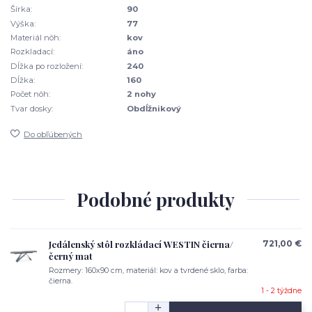
Šírka:
90
Výška:
77
Materiál nôh:
kov
Rozkladací:
áno
Dĺžka po rozložení:
240
Dĺžka:
160
Počet nôh:
2 nohy
Tvar dosky:
Obdĺžnikový
Do obľúbených
Podobné produkty
Jedálenský stôl rozkládací WESTIN čierna/
721,00 €
černý mat
Rozmery: 160x90 cm, materiál: kov a tvrdené sklo, farba:
čierna.
1 - 2 týždne