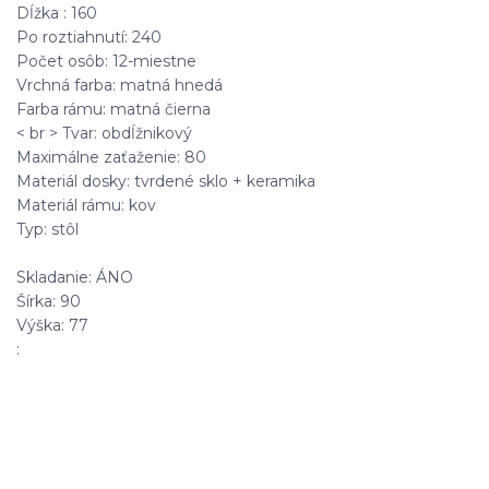
Dĺžka : 160
Po roztiahnutí: 240
Počet osôb: 12-miestne
Vrchná farba: matná hnedá
Farba rámu: matná čierna
< br > Tvar: obdĺžnikový
Maximálne zaťaženie: 80
Materiál dosky: tvrdené sklo + keramika
Materiál rámu: kov
Typ: stôl
Skladanie: ÁNO
Šírka: 90
Výška: 77
: