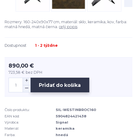
Rozmery: 160-240x90x77 cm, materiál: sklo, keramika, kov, farba:
matná hnedá, matná čierna.
celý popis
Dostupnosť
1 - 2 týždne
890,00 €
723,58 €
bez DPH
Pridať do košíka
Číslo produktu:
SIL-WESTINBROC160
EAN kód:
5904824421438
Výrobca:
Signal
Materiál:
keramika
Farba:
hnedá