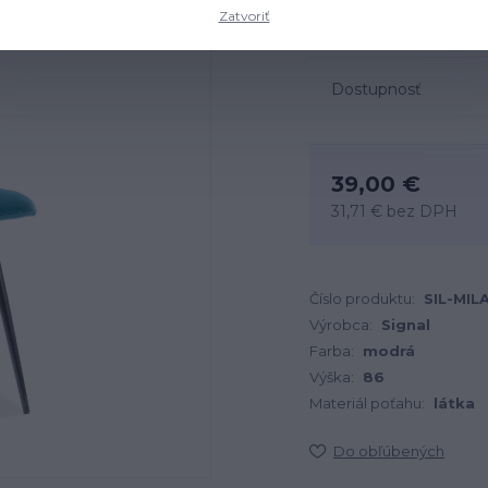
Rozmery: 45x41x86 cm, m
Zatvoriť
Dostupnosť
39,00 €
31,71 €
bez DPH
Číslo produktu:
SIL-MIL
Výrobca:
Signal
Farba:
modrá
Výška:
86
Materiál poťahu:
látka
Do obľúbených