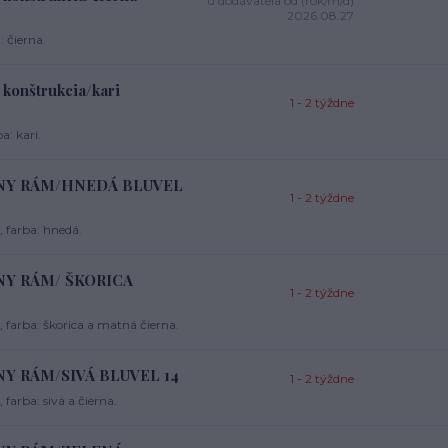
u dodávateľa od (rok/m/d)
2026.08.27
 čierna.
konštrukcia/kari
1 - 2 týždne
: kari.
IERNY RÁM/HNEDÁ BLUVEL
1 - 2 týždne
, farba: hnedá.
ERNY RÁM/ ŠKORICA
1 - 2 týždne
 farba: škorica a matná čierna.
RNY RÁM/SIVÁ BLUVEL 14
1 - 2 týždne
farba: sivá a čierna.