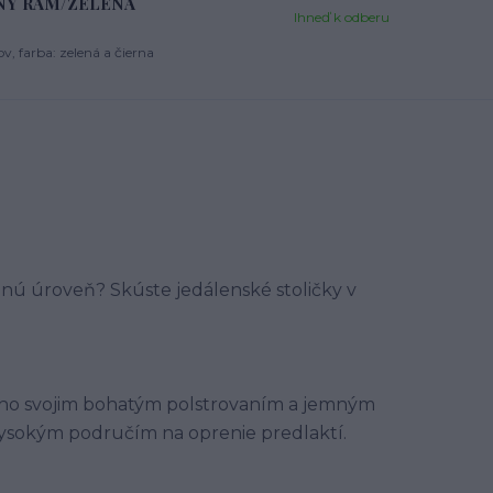
ERNY RÁM/ZELENÁ
Ihneď k odberu
, farba: zelená a čierna
inú úroveň? Skúste jedálenské stoličky v
ého svojim bohatým polstrovaním a jemným
ysokým područím na oprenie predlaktí.