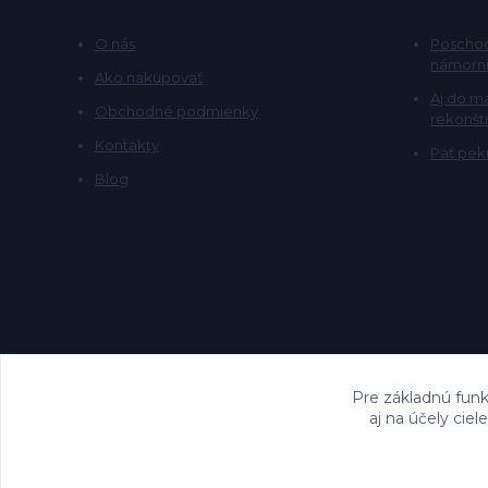
O nás
Poschod
námorní
Ako nakupovať
Aj do m
Obchodné podmienky
rekonšt
Kontakty
Päť pekn
Blog
Pre základnú funk
aj na účely cie