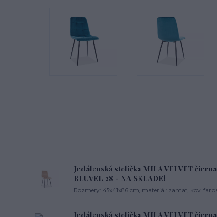
Jedálenská stolička MILA VELVET čierna
BLUVEL 28 - NA SKLADE!
Rozmery: 45x41x86 cm, materiál: zamat, kov, farba
Jedálenská stolička MILA VELVET čierna