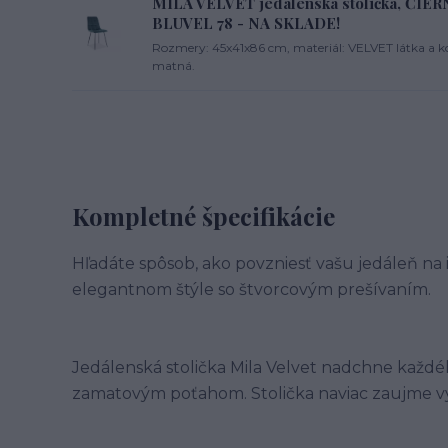
MILA VELVET jedálenská stolička, ČI
BLUVEL 78 - NA SKLADE!
Rozmery: 45x41x86 cm, materiál: VELVET látka a kov
matná.
Kompletné špecifikácie
Hľadáte spôsob, ako povzniesť vašu jedáleň na 
elegantnom štýle so štvorcovým prešívaním.
Jedálenská stolička Mila Velvet nadchne každ
zamatovým poťahom. Stolička naviac zaujme v