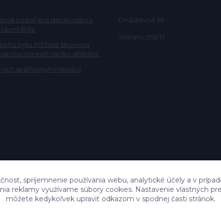
ová posteľ pre detskú izbu v
Družstevná 69
ckom štýle
Solčany, 956 17
alého bytu môžete šikovnou
rukciou vtesnať všetko dôležité
ých spálňových inšpirácií
čnosť, spríjemnenie používania webu, analytické účely a v prípad
lenia reklamy využívame súbory cookies. Nastavenie vlastných pre
môžete kedykoľvek upraviť odkazom v spodnej časti stránok.