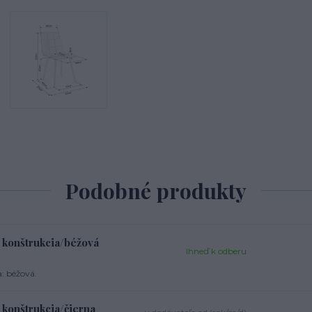
Podobné produkty
 konštrukcia/béžová
Ihneď k odberu
: béžová.
 konštrukcia/čierna