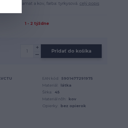
ateriál: zamat a kov, farba: tyrkysová.
celý popis
1 - 2 týždne
Pridať do košíka
AVCTU
EAN kód:
5901477291975
Materiál:
látka
Šírka:
45
Materiál nôh:
kov
Opierky:
bez opierok