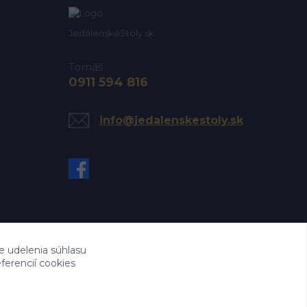
JedálenskéStoly.sk
Tomáš
0911 594 816
info@jedalenskestoly.sk
e udelenia súhlasu
ferencií cookies