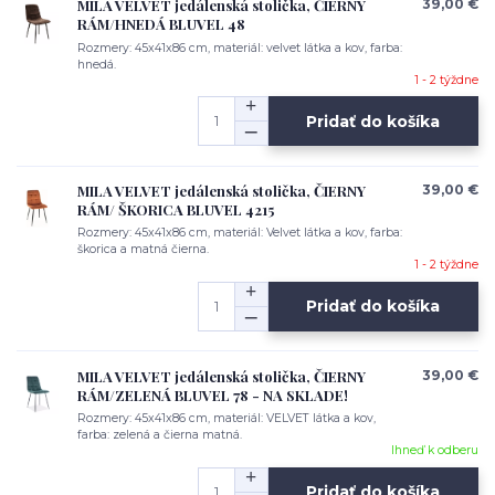
MILA VELVET jedálenská stolička, ČIERNY
39,00 €
RÁM/HNEDÁ BLUVEL 48
Rozmery: 45x41x86 cm, materiál: velvet látka a kov, farba:
hnedá.
1 - 2 týždne
Pridať do košíka
MILA VELVET jedálenská stolička, ČIERNY
39,00 €
RÁM/ ŠKORICA BLUVEL 4215
Rozmery: 45x41x86 cm, materiál: Velvet látka a kov, farba:
škorica a matná čierna.
1 - 2 týždne
Pridať do košíka
MILA VELVET jedálenská stolička, ČIERNY
39,00 €
RÁM/ZELENÁ BLUVEL 78 - NA SKLADE!
Rozmery: 45x41x86 cm, materiál: VELVET látka a kov,
farba: zelená a čierna matná.
Ihneď k odberu
Pridať do košíka