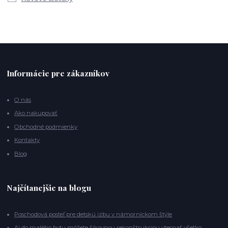
Informácie pre zákazníkov
O nás
Ako nakupovať
Obchodné podmienky
Kontakty
Blog
Najčítanejšie na blogu
Poschodová posteľ pre detskú izbu v námorníckom štýle
Aj do malého bytu môžete šikovnou rekonštrukciou vtesnať všetko