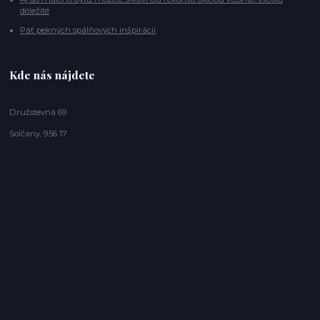
dôležité
Päť pekných spálňových inšpirácií
Kde nás nájdete
Družstevná 69
Solčany, 956 17