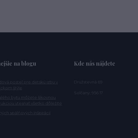
ejšie na blogu
Kde nás nájdete
ová posteľ pre detskú izbu v
Družstevná 69
ckom štýle
Solčany, 956 17
alého bytu môžete šikovnou
rukciou vtesnať všetko dôležité
ých spálňových inšpirácií