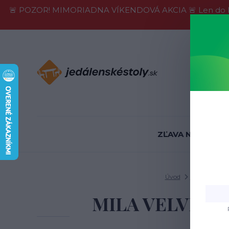
🚨 POZOR! MIMORIADNA VÍKENDOVÁ AKCIA 🚨 Len do konca 
Informácie
ZĽAVA NA SKLADE
Úvod
Jedálenské st
MILA VELVET je