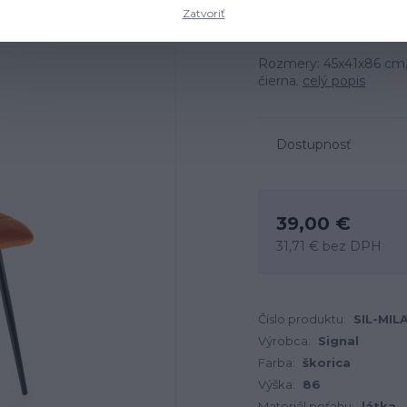
Zatvoriť
Rozmery: 45x41x86 cm, m
čierna.
celý popis
Dostupnosť
39,00 €
31,71 €
bez DPH
Číslo produktu:
SIL-MIL
Výrobca:
Signal
Farba:
škorica
Výška:
86
Materiál poťahu:
látka