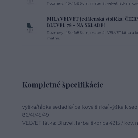
Rozmery: 45x41x86 cm, materiál: velvet látka a kov, 
MILA VELVET jedálenská stolička, ČI
BLUVEL 78 - NA SKLADE!
Rozmery: 45x41x86 cm, materiál: VELVET látka a kov
matná.
Kompletné špecifikácie
výška/hĺbka sedadlá/ celková šírka/ výška k se
86/41/45/49
VELVET látka: Bluvel, farba: škorica 4215 / kov,