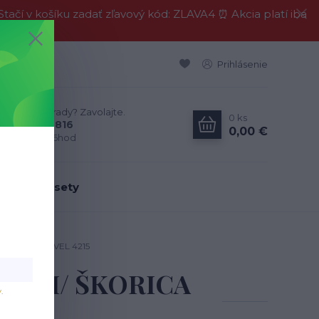
í v košíku zadať zľavový kód: ZLAVA4 ⏰ Akcia platí iba
Prihlásenie
Neviete si rady? Zavolajte.
0
ks
0911 594 816
0,00 €
Po-Pia, 9-16hod
dálenské sety
 ŠKORICA BLUVEL 4215
NY RÁM/ ŠKORICA
v
.