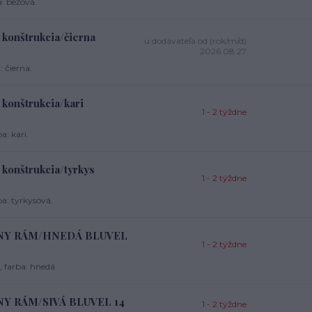
: béžová.
 konštrukcia/čierna
u dodávateľa od (rok/m/d)
2026.08.27
 čierna.
konštrukcia/kari
1 - 2 týždne
: kari.
konštrukcia/tyrkys
1 - 2 týždne
a: tyrkysová.
IERNY RÁM/HNEDÁ BLUVEL
1 - 2 týždne
, farba: hnedá.
RNY RÁM/SIVÁ BLUVEL 14
1 - 2 týždne