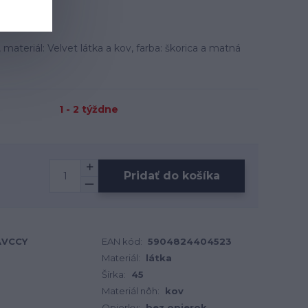
ateriál: Velvet látka a kov, farba: škorica a matná
1 - 2 týždne
Pridať do košíka
AVCCY
EAN kód:
5904824404523
Materiál:
látka
Šírka:
45
Materiál nôh:
kov
Opierky:
bez opierok