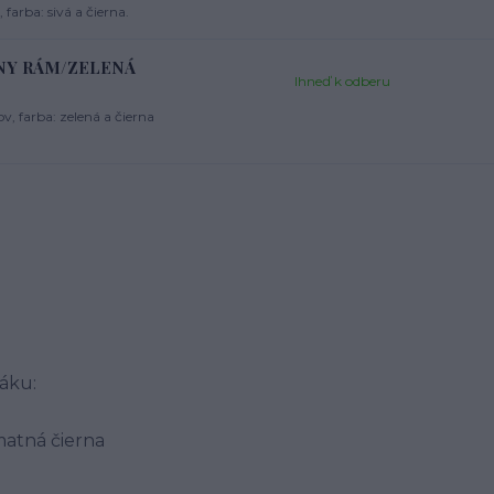
farba: sivá a čierna.
ERNY RÁM/ZELENÁ
Ihneď k odberu
, farba: zelená a čierna
dáku:
 matná čierna