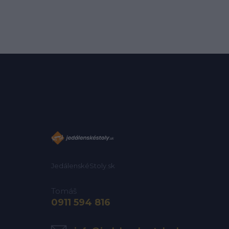
JedálenskéStoly.sk
Tomáš
0911 594 816