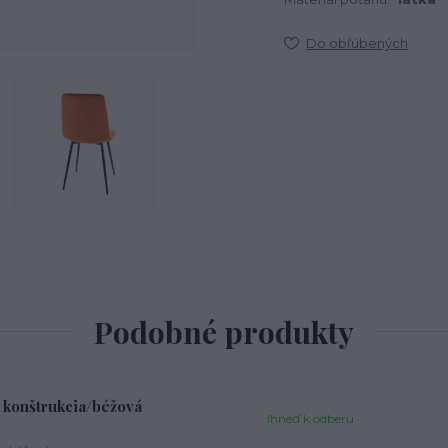
Do obľúbených
Podobné produkty
 konštrukcia/béžová
Ihneď k odberu