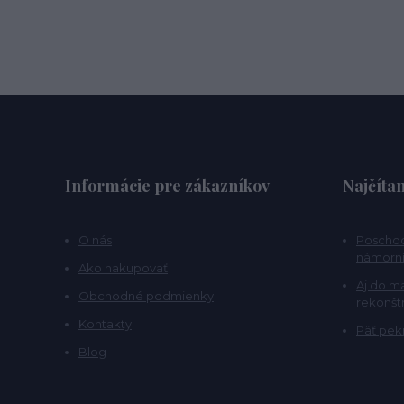
Informácie pre zákazníkov
Najčítan
O nás
Poschod
námorní
Ako nakupovať
Aj do m
Obchodné podmienky
rekonšt
Kontakty
Päť pekn
Blog