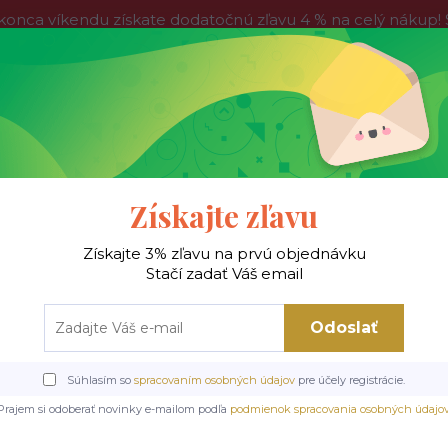
víkendu získate dodatočnú zľavu 4 % na celý nákup! Stač
do nedele, tak neváhajte a nakúpte výhodnejšie ešte dnes!
Kontakty
Blog
Hľadať
Získajte zľavu
Získajte 3% zľavu na prvú objednávku
 !
Jedálenské stoly
Jedálenské stoličky
Je
Stačí zadať Váš email
Odoslať
oličky
Kovové stoličky
MILA VELVET jedálenská stolička, ČIERNY RÁM/
Súhlasím so
spracovaním osobných údajov
pre účely registrácie.
dálenská stolička, ČIER
Prajem si odoberať novinky e-mailom podľa
podmienok spracovania osobných údajo
BLUVEL 4215